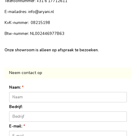
Telefoonnummer: +31 6 17712611
E-mailadres:
info@aryani.nl
KvK-nummer: 08215198
Btw-nummer: NL002446977B63
Onze showroom is alleen op afspraak te bezoeken.
Neem contact op
Naam:
*
Bedrijf:
E-mail:
*