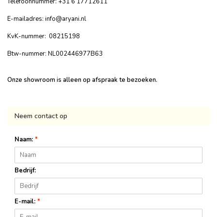
Telefoonnummer: +31 6 17712611
E-mailadres:
info@aryani.nl
KvK-nummer: 08215198
Btw-nummer: NL002446977B63
Onze showroom is alleen op afspraak te bezoeken.
Neem contact op
Naam:
*
Bedrijf:
E-mail:
*