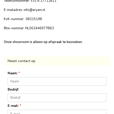
Telefoonnummer: +31 6 17712611
E-mailadres:
info@aryani.nl
KvK-nummer: 08215198
Btw-nummer: NL002446977B63
Onze showroom is alleen op afspraak te bezoeken.
Neem contact op
Naam:
*
Bedrijf:
E-mail:
*