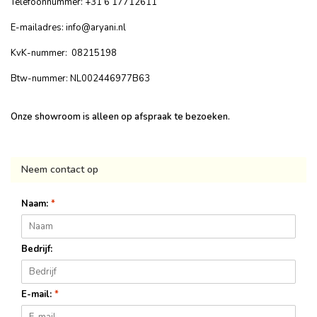
Telefoonnummer: +31 6 17712611
E-mailadres:
info@aryani.nl
KvK-nummer: 08215198
Btw-nummer: NL002446977B63
Onze showroom is alleen op afspraak te bezoeken.
Neem contact op
Naam:
*
Bedrijf:
E-mail:
*