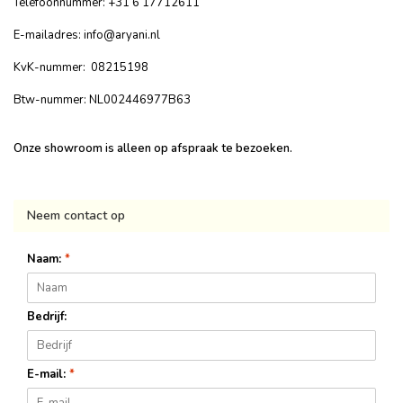
Telefoonnummer: +31 6 17712611
E-mailadres:
info@aryani.nl
KvK-nummer: 08215198
Btw-nummer: NL002446977B63
Onze showroom is alleen op afspraak te bezoeken.
Neem contact op
Naam:
*
Bedrijf:
E-mail:
*