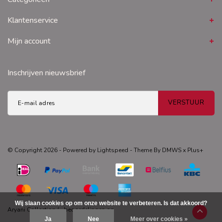
Klantenservice
Mijn account
Inschrijven nieuwsbrief
VERSTUUR
© Copyright 2026 - Powered by
Lightspeed
- Theme By
DMWS
x
Plus+
Wij slaan cookies op om onze website te verbeteren. Is dat akkoord?
Aryani Collection
/
-
beoordelingen op
Ja
Nee
Meer over cookies »