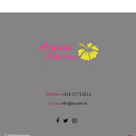
Telefoon
+316 17712611
E-mail
info@aryani.nl
Categorieën