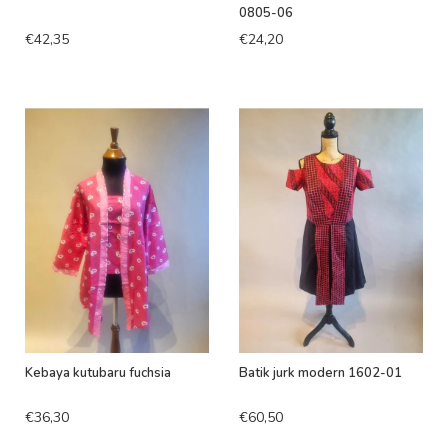
0805-06
€42,35
€24,20
Kebaya kutubaru fuchsia
Batik jurk modern 1602-01
€36,30
€60,50