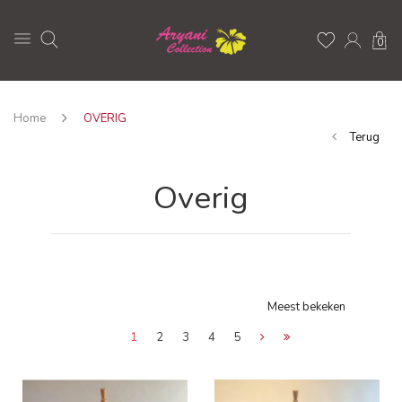
0
Home
OVERIG
Terug
Overig
Meest bekeken
1
2
3
4
5