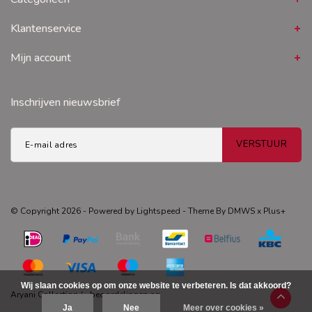
Klantenservice
Mijn account
Inschrijven nieuwsbrief
VERSTUUR
© Copyright 2026 - Powered by
Lightspeed
- Theme By
DMWS
x
Plus+
Wij slaan cookies op om onze website te verbeteren. Is dat akkoord?
Aryani Collection
/
-
beoordelingen op
Ja
Nee
Meer over cookies »