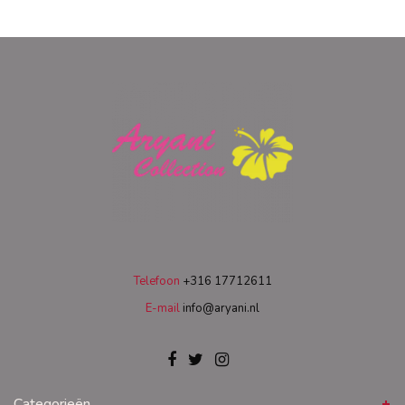
Telefoon
+316 17712611
E-mail
info@aryani.nl
Categorieën