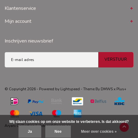
Klantenservice
Mijn account
Inschrijven nieuwsbrief
VERSTUUR
© Copyright 2026 - Powered by
Lightspeed
- Theme By
DMWS
x
Plus+
Wij slaan cookies op om onze website te verbeteren. Is dat akkoord?
Aryani Collection
/
-
beoordelingen op
Ja
Nee
Meer over cookies »