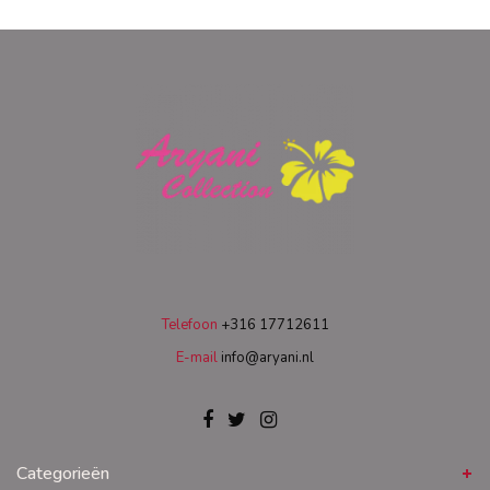
Telefoon
+316 17712611
E-mail
info@aryani.nl
Categorieën