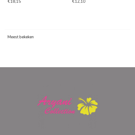
€18,15
€12,10
Meest bekeken