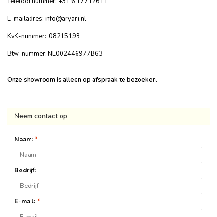
Telefoonnummer: +31 6 17712611
E-mailadres:
info@aryani.nl
KvK-nummer: 08215198
Btw-nummer: NL002446977B63
Onze showroom is alleen op afspraak te bezoeken.
Neem contact op
Naam:
*
Bedrijf:
E-mail:
*