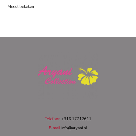
Meest bekeken
Telefoon
+316 17712611
E-mail
info@aryani.nl