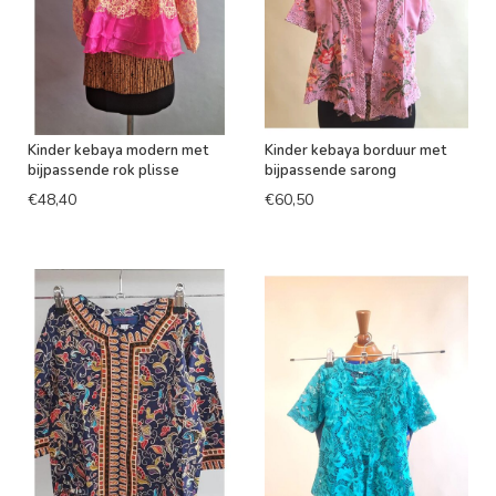
Kinder kebaya modern met
Kinder kebaya borduur met
bijpassende rok plisse
bijpassende sarong
€48,40
€60,50