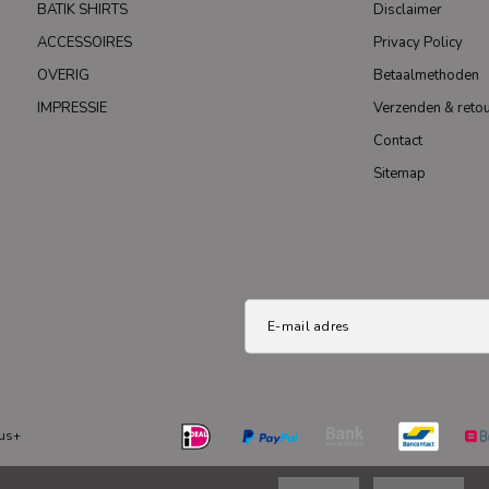
BATIK SHIRTS
Disclaimer
ACCESSOIRES
Privacy Policy
OVERIG
Betaalmethoden
IMPRESSIE
Verzenden & reto
Contact
Sitemap
us+