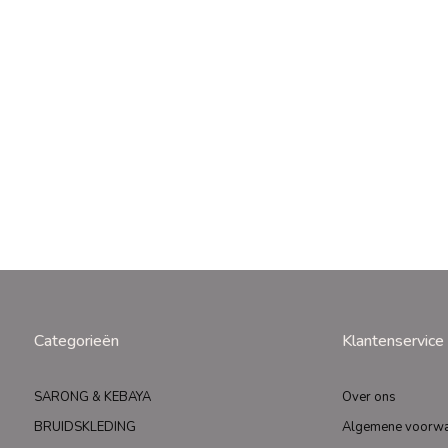
Categorieën
Klantenservice
SARONG & KEBAYA
Over ons
BRUIDSKLEDING
Algemene voorw