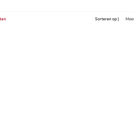
ten
Sorteren op |
Mee
beke