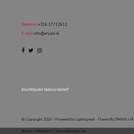
Telefoon
+316 17712611
E-mail
info@aryani.nl
Inschrijven nieuwsbrief
© Copyright 2026 - Powered by
Lightspeed
- Theme By
DMWS
x
Pl
Aryani Collection
/
-
beoordelingen op