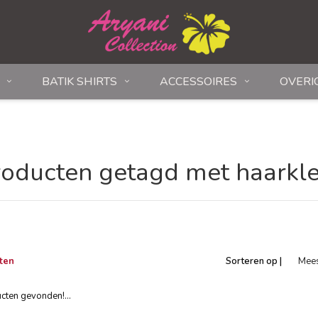
BATIK SHIRTS
ACCESSOIRES
OVERI
roducten getagd met haarkl
ten
Sorteren op |
Mee
beke
ten gevonden!...