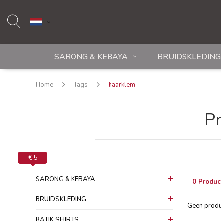
SARONG & KEBAYA
BRUIDSKLEDING
Home
Tags
haarklem
P
€ 0
€ 5
SARONG & KEBAYA
0 Produc
BRUIDSKLEDING
Geen produc
BATIK SHIRTS