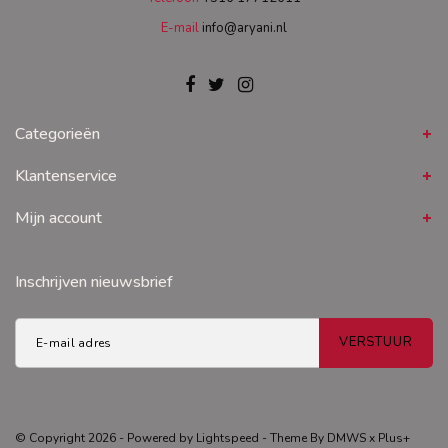
E-mail
info@aryani.nl
Categorieën
Klantenservice
Mijn account
Inschrijven nieuwsbrief
VERSTUUR
© Copyright 2026 - Powered by
Lightspeed
- Theme By
DMWS
x
Plus+