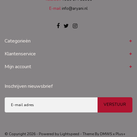
E-mail
info@aryani.nl
Categorieën
Klantenservice
Mijn account
Inschrijven nieuwsbrief
VERSTUUR
© Copyright 2026 - Powered by
Lightspeed
- Theme By
DMWS
x
Plus+