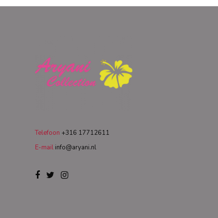
Telefoon
+316 17712611
E-mail
info@aryani.nl