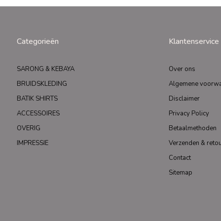
Categorieën
Klantenservice
SARONG & KEBAYA
Over ons
BRUIDSKLEDING
Algemene voorw
BATIK SHIRTS
Disclaimer
ACCESSOIRES
Privacy Policy
OVERIG
Betaalmethoden
IMPRESSIE
Verzenden & reto
Contact
Sitemap