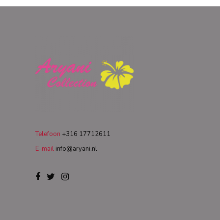
Telefoon
+316 17712611
E-mail
info@aryani.nl