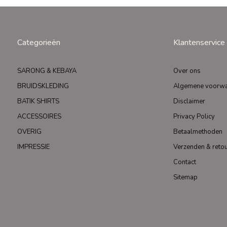
Categorieën
Klantenservice
SARONG & KEBAYA
Over ons
BRUIDSKLEDING
Algemene voorw
BATIK SHIRTS
Disclaimer
ACCESSOIRES
Privacy Policy
OVERIG
Betaalmethoden
IMPRESSIE
Verzenden & reto
Contact
Sitemap