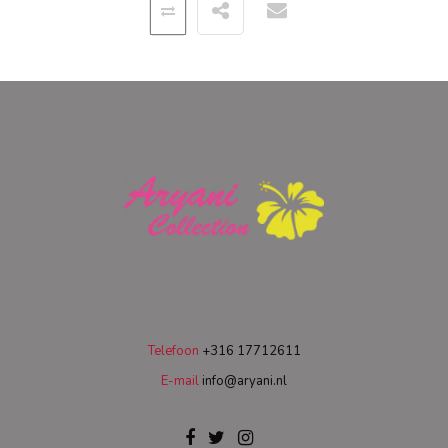
Telefoon
+316 17712611
E-mail
info@aryani.nl