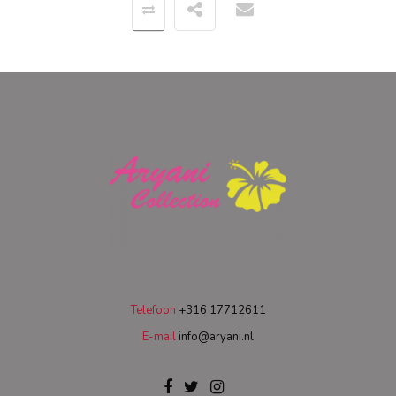
Telefoon
+316 17712611
E-mail
info@aryani.nl