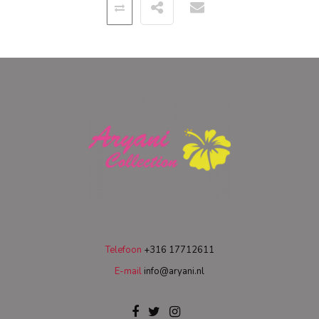
Telefoon
+316 17712611
E-mail
info@aryani.nl