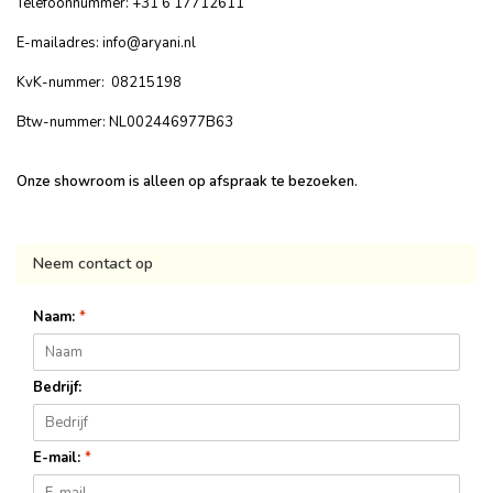
Telefoonnummer: +31 6 17712611
E-mailadres:
info@aryani.nl
KvK-nummer: 08215198
Btw-nummer: NL002446977B63
Onze showroom is alleen op afspraak te bezoeken.
Neem contact op
Naam:
*
Bedrijf:
E-mail:
*