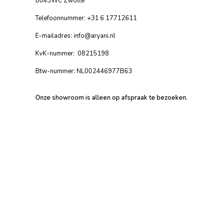
8043WC Zwolle
Telefoonnummer: +31 6 17712611
E-mailadres:
info@aryani.nl
KvK-nummer: 08215198
Btw-nummer: NL002446977B63
Onze showroom is alleen op afspraak te bezoeken.