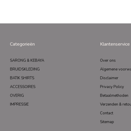
Categorieën
Klantenservice
SARONG & KEBAYA
Over ons
BRUIDSKLEDING
Algemene voorw
BATIK SHIRTS
Disclaimer
ACCESSOIRES
Privacy Policy
OVERIG
Betaalmethoden
IMPRESSIE
Verzenden & reto
Contact
Sitemap