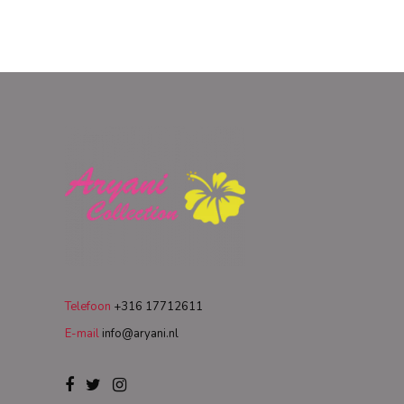
Telefoon
+316 17712611
E-mail
info@aryani.nl