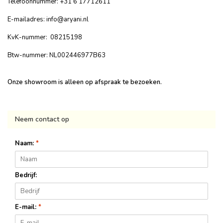
Telefoonnummer: +31 6 17712611
E-mailadres:
info@aryani.nl
KvK-nummer: 08215198
Btw-nummer: NL002446977B63
Onze showroom is alleen op afspraak te bezoeken.
Neem contact op
Naam:
*
Bedrijf:
E-mail:
*