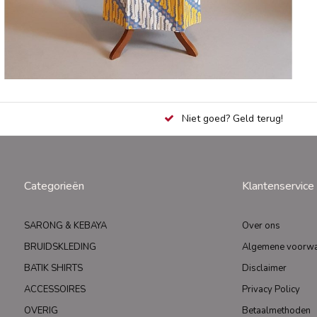
Niet goed? Geld terug!
Categorieën
Klantenservice
SARONG & KEBAYA
Over ons
BRUIDSKLEDING
Algemene voorw
BATIK SHIRTS
Disclaimer
ACCESSOIRES
Privacy Policy
OVERIG
Betaalmethoden