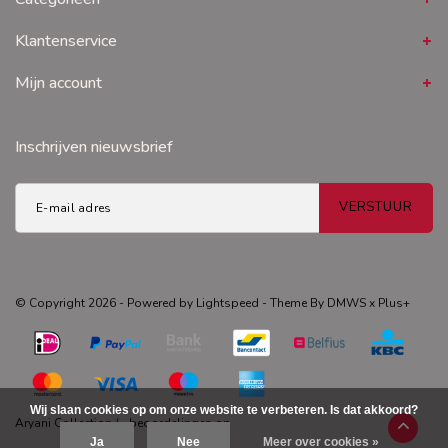
Klantenservice
Mijn account
Inschrijven nieuwsbrief
VERSTUUR
© Copyright 2026 - Powered by
Lightspeed
- Theme By
DMWS
x
Plus+
Wij slaan cookies op om onze website te verbeteren. Is dat akkoord?
Aryani Collection
/
-
beoordelingen op
Ja
Nee
Meer over cookies »