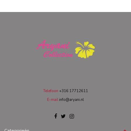
Telefoon
+316 17712611
E-mail
info@aryani.nl
Categorieën