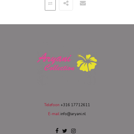
Telefoon
+316 17712611
E-mail
info@aryani.nl