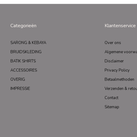
Categorieën
Klantenservice
SARONG & KEBAYA
Over ons
BRUIDSKLEDING
Algemene voorw
BATIK SHIRTS
Disclaimer
ACCESSOIRES
Privacy Policy
OVERIG
Betaalmethoden
IMPRESSIE
Verzenden & reto
Contact
Sitemap