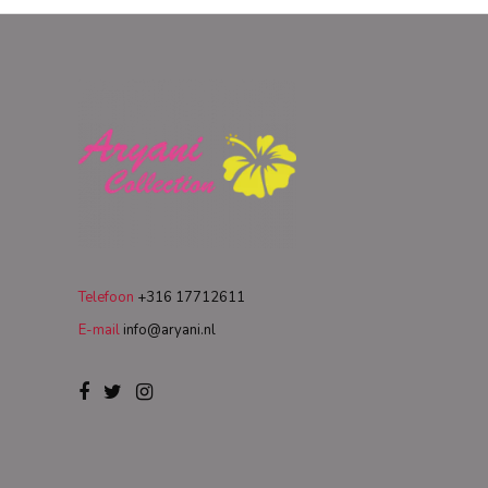
Telefoon
+316 17712611
E-mail
info@aryani.nl