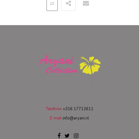
Telefoon
+316 17712611
E-mail
info@aryani.nl