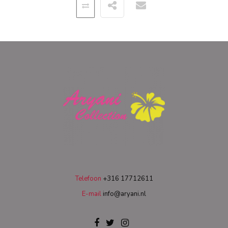
Telefoon
+316 17712611
E-mail
info@aryani.nl