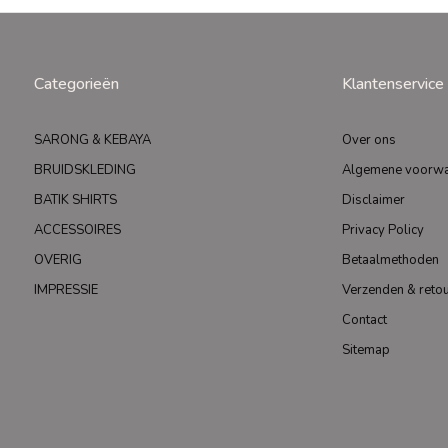
Categorieën
Klantenservice
SARONG & KEBAYA
Over ons
BRUIDSKLEDING
Algemene voorw
BATIK SHIRTS
Disclaimer
ACCESSOIRES
Privacy Policy
OVERIG
Betaalmethoden
IMPRESSIE
Verzenden & reto
Contact
Sitemap