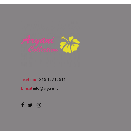
Telefoon
+316 17712611
E-mail
info@aryani.nl