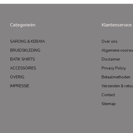
Categorieën
Klantenservice
SARONG & KEBAYA
Over ons
BRUIDSKLEDING
Algemene voorw
BATIK SHIRTS
Disclaimer
ACCESSOIRES
Privacy Policy
OVERIG
Betaalmethoden
IMPRESSIE
Verzenden & reto
Contact
Sitemap