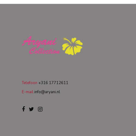
Telefoon
+316 17712611
E-mail
info@aryani.nl