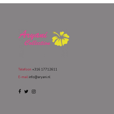
Telefoon
+316 17712611
E-mail
info@aryani.nl