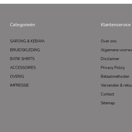
Categorieën
Klantenservice
SARONG & KEBAYA
Over ons
BRUIDSKLEDING
Algemene voorw
BATIK SHIRTS
Disclaimer
ACCESSOIRES
Privacy Policy
OVERIG
Betaalmethoden
IMPRESSIE
Verzenden & reto
Contact
Sitemap