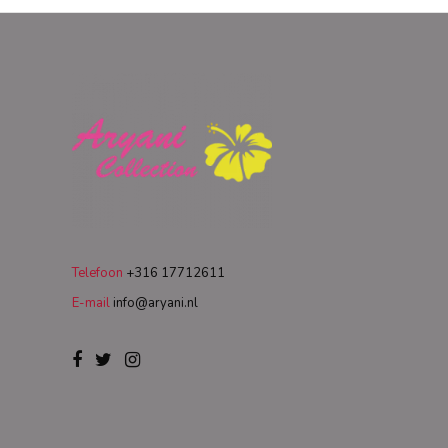
Telefoon
+316 17712611
E-mail
info@aryani.nl