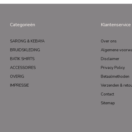
Categorieën
Klantenservice
SARONG & KEBAYA
Over ons
BRUIDSKLEDING
Algemene voorw
BATIK SHIRTS
Disclaimer
ACCESSOIRES
Privacy Policy
OVERIG
Betaalmethoden
IMPRESSIE
Verzenden & reto
Contact
Sitemap