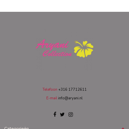
Telefoon
+316 17712611
E-mail
info@aryani.nl
Categorieën