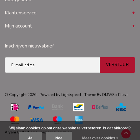
Klantenservice
Mijn account
Inschrijven nieuwsbrief
VERSTUUR
© Copyright 2026 - Powered by
Lightspeed
- Theme By
DMWS
x
Plus+
Wij slaan cookies op om onze website te verbeteren. Is dat akkoord?
Aryani Collection
/
-
beoordelingen op
Ja
Nee
Meer over cookies »