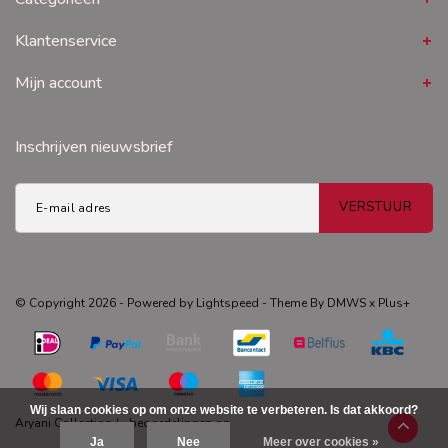
Klantenservice
Mijn account
Inschrijven nieuwsbrief
VERSTUUR
© Copyright 2026 - Powered by
Lightspeed
- Theme By
DMWS
x
Plus+
Wij slaan cookies op om onze website te verbeteren. Is dat akkoord?
Aryani Collection
/
-
beoordelingen op
Ja
Nee
Meer over cookies »