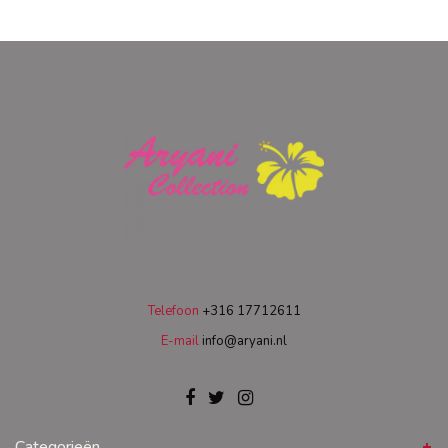
Telefoon
+316 17712611
E-mail
info@aryani.nl
Categorieën