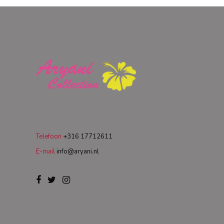
Telefoon
+316 17712611
E-mail
info@aryani.nl