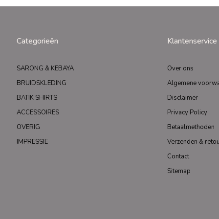
Categorieën
Klantenservice
SARONG & KEBAYA
Over ons
BRUIDSKLEDING
Algemene voorw
BATIK SHIRTS
Disclaimer
ACCESSOIRES
Privacy Policy
OVERIG
Betaalmethoden
IMPRESSIE
Verzenden & reto
Contact
Sitemap