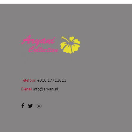
Telefoon
+316 17712611
E-mail
info@aryani.nl