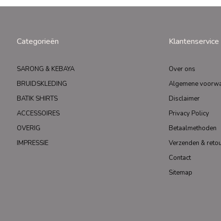
Categorieën
Klantenservice
SARONG & KEBAYA
Over ons
BRUIDSKLEDING
Algemene voorw
BATIK SHIRTS
Disclaimer
ACCESSOIRES
Privacy Policy
OVERIG
Betaalmethoden
IMPRESSIE
Verzenden & reto
Contact
Sitemap