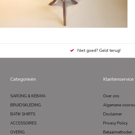
Niet goed? Geld terug!
Categorieën
Klantenservice
SARONG & KEBAYA
Over ons
BRUIDSKLEDING
Algemene voorw
BATIK SHIRTS
Disclaimer
ACCESSOIRES
Privacy Policy
OVERIG
Betaalmethoden