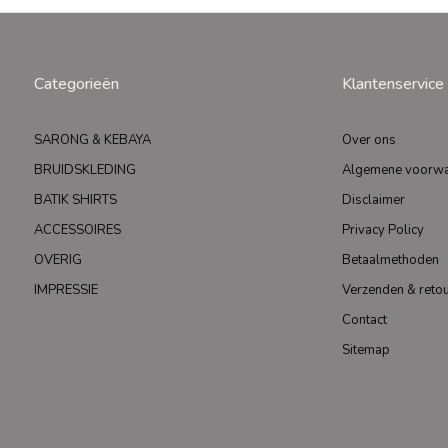
Categorieën
Klantenservice
SARONG & KEBAYA
Over ons
BRUIDSKLEDING
Algemene voorw
BATIK SHIRTS
Disclaimer
ACCESSOIRES
Privacy Policy
OVERIG
Betaalmethoden
IMPRESSIE
Verzenden & reto
Contact
Sitemap