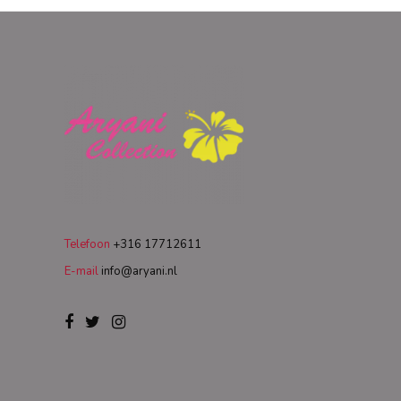
Telefoon
+316 17712611
E-mail
info@aryani.nl