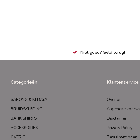
Niet goed? Geld terug!
Categorieën
Klantenservice
SARONG & KEBAYA
Over ons
BRUIDSKLEDING
Algemene voorw
BATIK SHIRTS
Disclaimer
ACCESSOIRES
Privacy Policy
OVERIG
Betaalmethoden