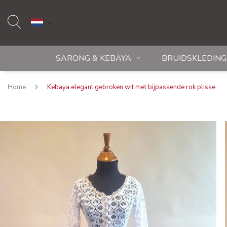
SARONG & KEBAYA
BRUIDSKLEDING
Home
Kebaya elegant gebroken wit met bijpassende rok plisse