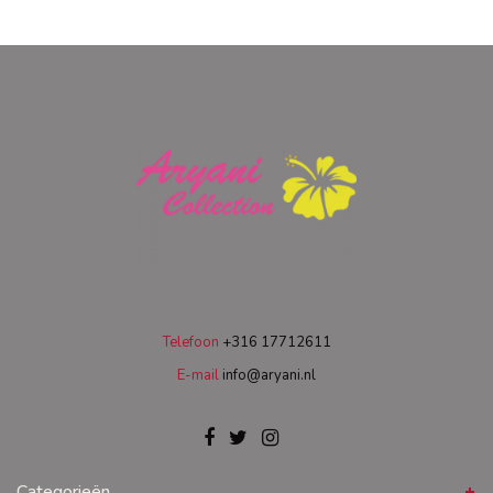
Telefoon
+316 17712611
E-mail
info@aryani.nl
Categorieën