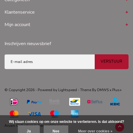
Klantenservice
Mijn account
Inschrijven nieuwsbrief
VERSTUUR
© Copyright 2026 - Powered by
Lightspeed
- Theme By
DMWS
x
Plus+
Wij slaan cookies op om onze website te verbeteren. Is dat akkoord?
Aryani Collection
/
-
beoordelingen op
Ja
Nee
Meer over cookies »