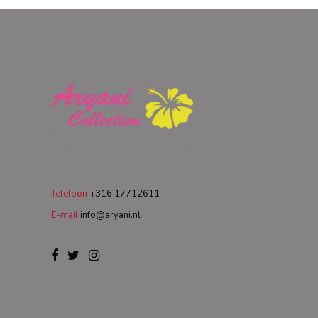
Telefoon
+316 17712611
E-mail
info@aryani.nl