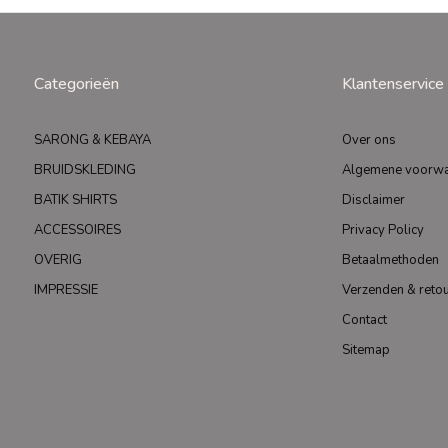
Categorieën
Klantenservice
SARONG & KEBAYA
Over ons
BRUIDSKLEDING
Algemene voorw
BATIK SHIRTS
Disclaimer
ACCESSOIRES
Privacy Policy
OVERIG
Betaalmethoden
IMPRESSIE
Verzenden & reto
Contact
Sitemap