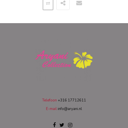
Telefoon
+316 17712611
E-mail
info@aryani.nl