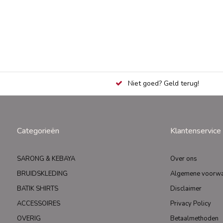
Niet goed? Geld terug!
Categorieën
Klantenservice
SARONG & KEBAYA
Over ons
BRUIDSKLEDING
Algemene voorw
BATIK SHIRTS
Disclaimer
ACCESSOIRES
Privacy Policy
OVERIG
Betaalmethoden