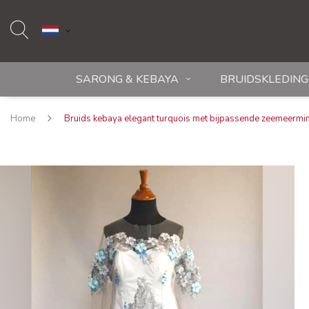
SARONG & KEBAYA
BRUIDSKLEDING
Home
Bruids kebaya elegant turquois met bijpassende zeemeermi