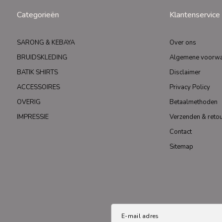
Categorieën
Klantenservice
SARONG & KEBAYA
Over ons
BRUIDSKLEDING
Algemene voorw
BATIK SHIRTS
Disclaimer
ACCESSOIRES
Privacy Policy
OVERIG
Betaalmethoden
IMPRESSIE
Verzenden & reto
Contact
Sitemap