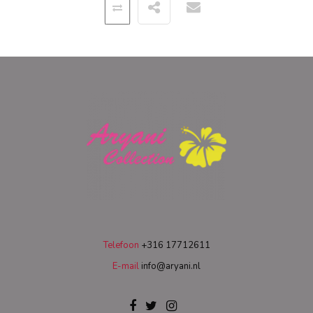
Telefoon
+316 17712611
E-mail
info@aryani.nl