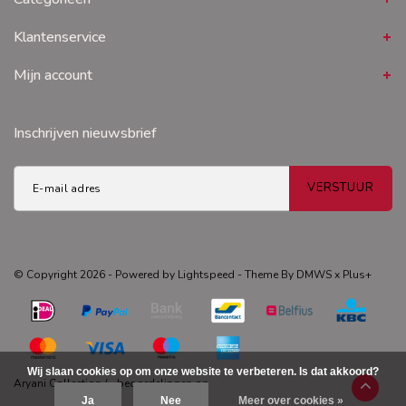
Klantenservice
Mijn account
Inschrijven nieuwsbrief
VERSTUUR
© Copyright 2026 - Powered by
Lightspeed
- Theme By
DMWS
x
Plus+
Wij slaan cookies op om onze website te verbeteren. Is dat akkoord?
Aryani Collection
/
-
beoordelingen op
Ja
Nee
Meer over cookies »