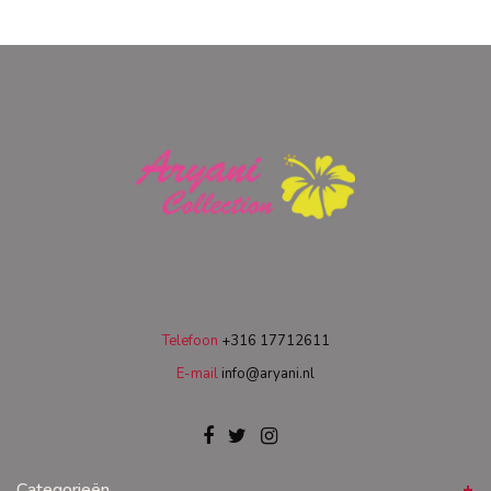
Telefoon
+316 17712611
E-mail
info@aryani.nl
Categorieën