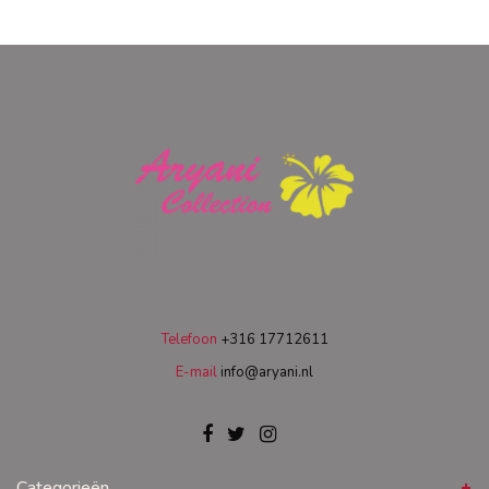
Telefoon
+316 17712611
E-mail
info@aryani.nl
Categorieën