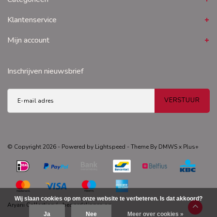
Klantenservice
Mijn account
Inschrijven nieuwsbrief
VERSTUUR
© Copyright 2026 - Powered by
Lightspeed
- Theme By
DMWS
x
Plus+
Wij slaan cookies op om onze website te verbeteren. Is dat akkoord?
Aryani Collection
/
-
beoordelingen op
Ja
Nee
Meer over cookies »