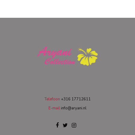
Telefoon
+316 17712611
E-mail
info@aryani.nl