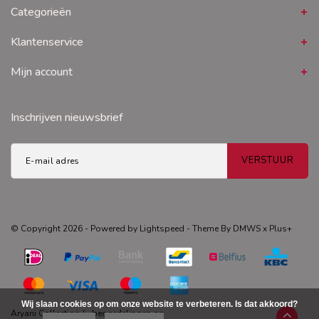
Categorieën
Klantenservice
Mijn account
Inschrijven nieuwsbrief
VERSTUUR
© Copyright 2026 - Powered by
Lightspeed
- Theme By
DMWS
x
Plus+
Wij slaan cookies op om onze website te verbeteren. Is dat akkoord?
Aryani Collection
/
-
beoordelingen op